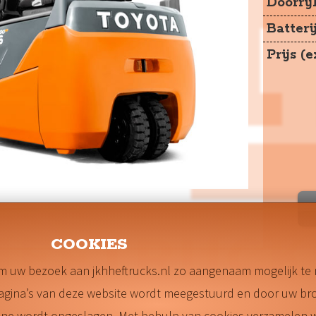
Doorri
Batteri
Prijs (
COOKIES
m uw bezoek aan jkhheftrucks.nl zo aangenaam mogelijk te
pagina’s van deze website wordt meegestuurd en door uw br
hone wordt opgeslagen. Met behulp van cookies verzamelen w