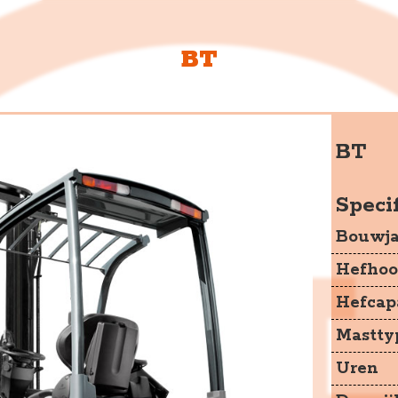
BT
JKH Heftru
De Schutterij 13
BT
3905 PJ Veenendaal
Specif
+31 6 53380656
Bouwja
info@jkhheftrucks.nl
Hefhoo
Hefcapa
Mastty
Uren