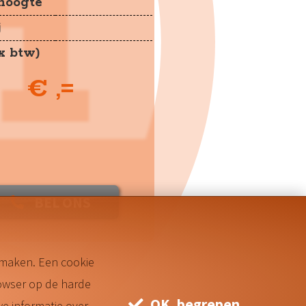
jhoogte
j
ex btw)
€ ,=
BEL ONS
© GHP-online
 maken. Een cookie
owser op de harde
OK, begrepen
e informatie over