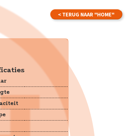
< TERUG NAAR "HOME"
cks
icaties
ar
gte
citeit
pe