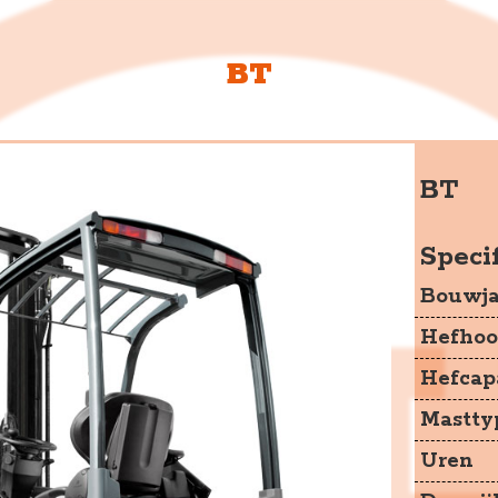
BT
JKH Heftru
De Schutterij 13
BT
3905 PJ Veenendaal
Specif
+31 6 53380656
Bouwja
info@jkhheftrucks.nl
Hefhoo
Hefcapa
Mastty
Uren