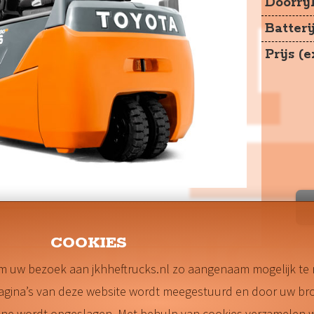
Doorri
Batteri
Prijs (
COOKIES
m uw bezoek aan jkhheftrucks.nl zo aangenaam mogelijk te
pagina’s van deze website wordt meegestuurd en door uw br
hone wordt opgeslagen. Met behulp van cookies verzamelen w