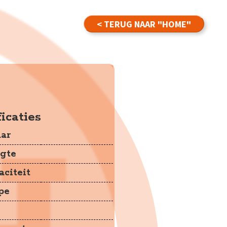
< TERUG NAAR "HOME"
cks
icaties
ar
gte
citeit
pe