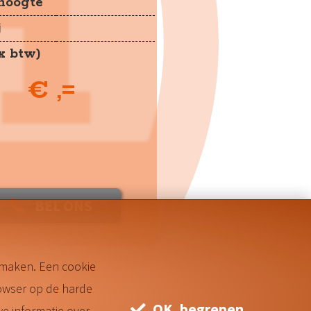
jhoogte
j
ex btw)
€ ,=
BEL ONS
© GHP-online
 maken. Een cookie
owser op de harde
OK, begrepen
e informatie over