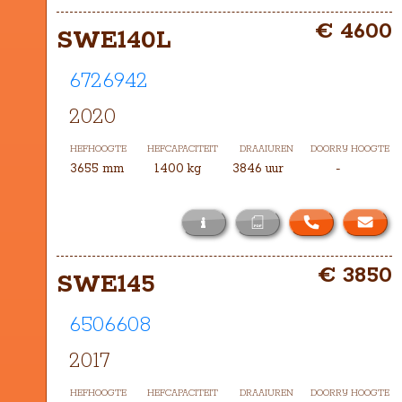
Het masttype bij deze SWE140L is 
€ 4600
TXH-4105
SWE140L 
6726942
2020
HEFHOOGTE
HEFCAPACITEIT
DRAAIUREN
DOORRIJ HOOGTE
3655 mm
1400 kg
3846 uur
-
i
Het masttype bij deze SWE140L  is 
€ 3850
TXH-3655
SWE145
6506608
2017
HEFHOOGTE
HEFCAPACITEIT
DRAAIUREN
DOORRIJ HOOGTE