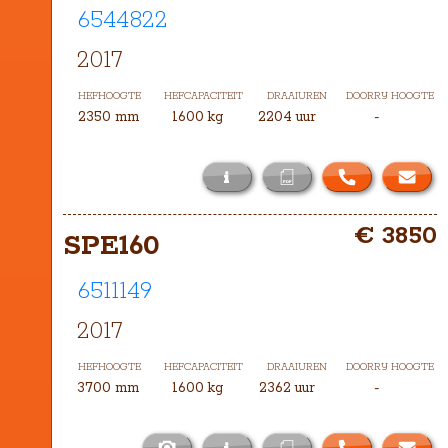
6544822
2017
HEFHOOGTE
HEFCAPACITEIT
DRAAIUREN
DOORRIJ HOOGTE
2350 mm
1600 kg
2204 uur
-
i
Het masttype bij deze SPE160 is 
€ 3850
DXH-2350
SPE160
6511149
2017
HEFHOOGTE
HEFCAPACITEIT
DRAAIUREN
DOORRIJ HOOGTE
3700 mm
1600 kg
2362 uur
-