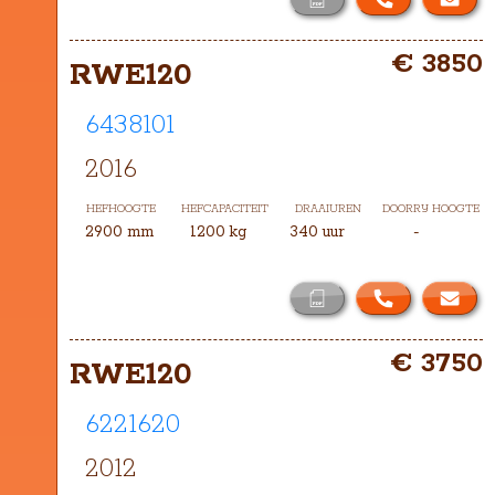
€ 3850
RWE120
6438101
2016
HEFHOOGTE
HEFCAPACITEIT
DRAAIUREN
DOORRIJ HOOGTE
2900 mm
1200 kg
340 uur
-
€ 3750
RWE120
6221620
2012