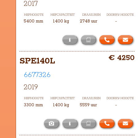
2017
HEFHOOGTE
HEFCAPACITEIT
DRAAIUREN
DOORRIJ HOOGTE
5400 mm
1400 kg
2748 uur
-
i
Het masttype bij deze SPE140 is 
€ 4250
TXH-5400
SPE140L
6677326
2019
HEFHOOGTE
HEFCAPACITEIT
DRAAIUREN
DOORRIJ HOOGTE
3300 mm
1400 kg
5559 uur
-
i
Het masttype bij deze SPE140L is 