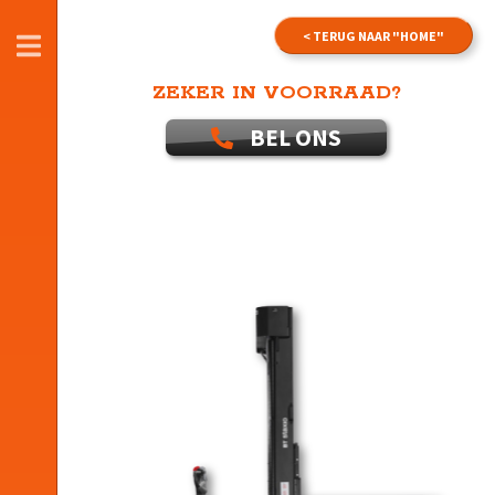
< TERUG NAAR "HOME"
SLUITEN
ZEKER IN VOORRAAD?
BEL ONS
SWE 120, SWE 140
SWE 200D