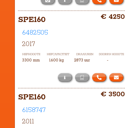
i
Het masttype bij deze SPE160 is DXT-
€ 4250
3700
SPE160
6482505
2017
HEFHOOGTE
HEFCAPACITEIT
DRAAIUREN
DOORRIJ HOOGTE
3300 mm
1600 kg
2873 uur
-
i
Het masttype bij deze SPE160 is 
€ 3500
TRIPLEX-3300
SPE160 
6158747
2011