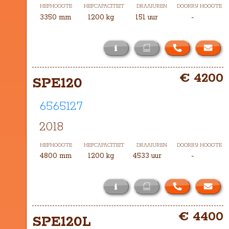
HEFHOOGTE
HEFCAPACITEIT
DRAAIUREN
DOORRIJ HOOGTE
3350 mm
1200 kg
151 uur
-
i
Het masttype bij deze RWE120 is 
€ 4200
DXH-3350
SPE120
6565127
2018
HEFHOOGTE
HEFCAPACITEIT
DRAAIUREN
DOORRIJ HOOGTE
4800 mm
1200 kg
4533 uur
-
i
Het masttype bij deze SPE120 is 
€ 4400
TXH-4800
SPE120L