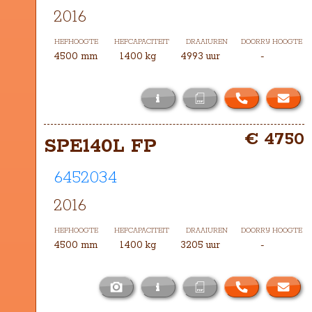
2016
HEFHOOGTE
HEFCAPACITEIT
DRAAIUREN
DOORRIJ HOOGTE
4500 mm
1400 kg
4993 uur
-
i
Het masttype bij deze SPE140L FP is 
€ 4750
TH-4500
SPE140L FP
6452034
2016
HEFHOOGTE
HEFCAPACITEIT
DRAAIUREN
DOORRIJ HOOGTE
4500 mm
1400 kg
3205 uur
-
i