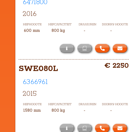
6471800
2016
HEFHOOGTE
HEFCAPACITEIT
DRAAIUREN
DOORRIJ HOOGTE
600 mm
800 kg
-
-
i
Het masttype bij deze SWE080L is 
€ 2250
ENKEL-600
SWE080L
6366961
2015
HEFHOOGTE
HEFCAPACITEIT
DRAAIUREN
DOORRIJ HOOGTE
1580 mm
800 kg
-
-
i