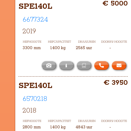
€ 5000
DXH-3300
SPE140L
6677324
2019
HEFHOOGTE
HEFCAPACITEIT
DRAAIUREN
DOORRIJ HOOGTE
3300 mm
1400 kg
2565 uur
-
i
Het masttype bij deze SPE140L is 
€ 3950
DXH-3300
SPE140L
6570218
2018
HEFHOOGTE
HEFCAPACITEIT
DRAAIUREN
DOORRIJ HOOGTE
2800 mm
1400 kg
4843 uur
-