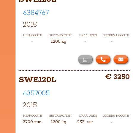
6384767
2015
HEFHOOGTE
HEFCAPACITEIT
DRAAIUREN
DOORRIJ HOOGTE
-
1200 kg
-
-
€ 3250
SWE120L
6359005
2015
HEFHOOGTE
HEFCAPACITEIT
DRAAIUREN
DOORRIJ HOOGTE
2700 mm
1200 kg
2521 uur
-