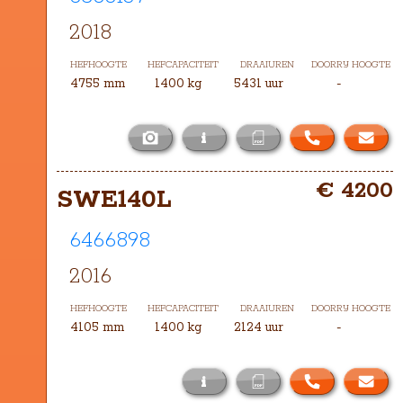
2018
HEFHOOGTE
HEFCAPACITEIT
DRAAIUREN
DOORRIJ HOOGTE
4755 mm
1400 kg
5431 uur
-
i
Het masttype bij deze SWE140L is 
€ 4200
TXH-4755
SWE140L
6466898
2016
HEFHOOGTE
HEFCAPACITEIT
DRAAIUREN
DOORRIJ HOOGTE
4105 mm
1400 kg
2124 uur
-
i