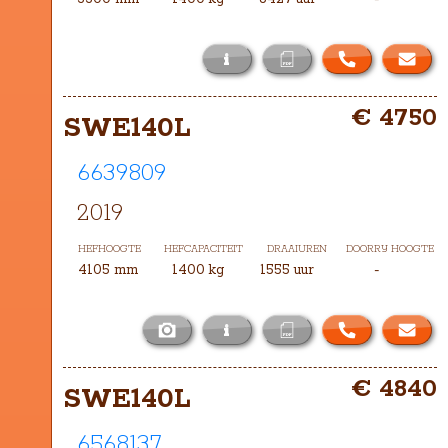
i
Het masttype bij deze SWE140L is 
€ 4750
DUPLEX HILO-3300
SWE140L
6639809
2019
HEFHOOGTE
HEFCAPACITEIT
DRAAIUREN
DOORRIJ HOOGTE
4105 mm
1400 kg
1555 uur
-
i
Het masttype bij deze SWE140L is 
€ 4840
TXH-4105
SWE140L
6568137