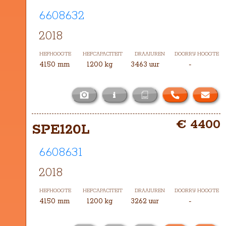
6608632
2018
HEFHOOGTE
HEFCAPACITEIT
DRAAIUREN
DOORRIJ HOOGTE
4150 mm
1200 kg
3463 uur
-
i
Het masttype bij deze SPE120L is 
€ 4400
TXH-4150
SPE120L
6608631
2018
HEFHOOGTE
HEFCAPACITEIT
DRAAIUREN
DOORRIJ HOOGTE
4150 mm
1200 kg
3262 uur
-