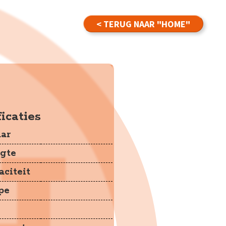
< TERUG NAAR "HOME"
cks
icaties
ar
gte
citeit
pe