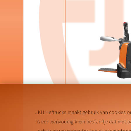
JKH Heftrucks maakt gebruik van cookies o
is een eenvoudig klein bestandje dat met 
schijf van uw computer, tablet of smartp