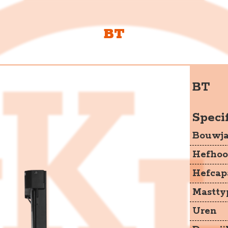
BT
JKH Heftru
De Schutterij 13
BT
3905 PJ Veenendaal
Specif
+31 6 53380656
Bouwja
info@jkhheftrucks.nl
Hefhoo
Hefcapa
Mastty
Uren