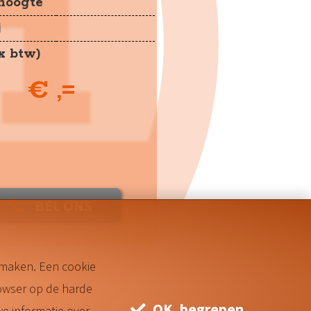
jhoogte
j
ex btw)
€ ,=
BEL ONS
© GHP-online
 maken. Een cookie
owser op de harde
OK, begrepen
e informatie over