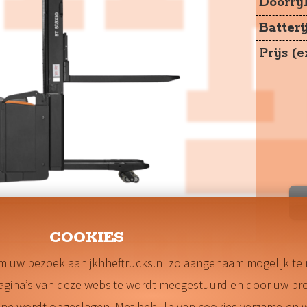
Doorri
Batteri
Prijs (
COOKIES
m uw bezoek aan jkhheftrucks.nl zo aangenaam mogelijk te
pagina’s van deze website wordt meegestuurd en door uw br
hone wordt opgeslagen. Met behulp van cookies verzamelen w