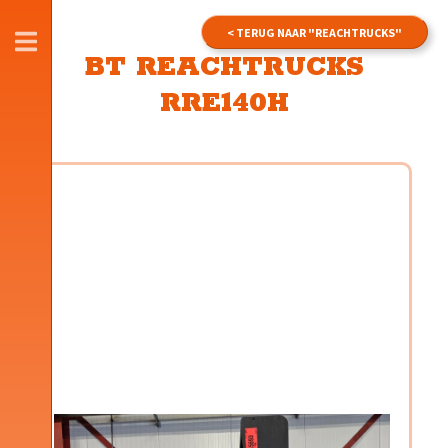
< TERUG NAAR "REACHTRUCKS"
SLUITEN
BT REACHTRUCKS
RRE140H
JKH Heftrucks
De Schutterij 13
3905 PJ Veenendaal
+31 6 53380656
info@jkhheftrucks.nl